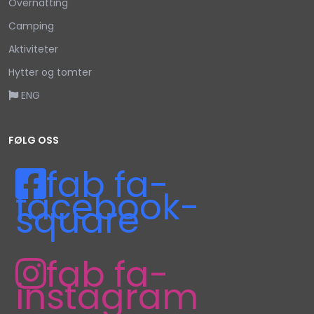
Overnatting
Camping
Aktiviteter
Hytter og tomter
ENG
FØLG OSS
fab fa-
facebook-
square
fab fa-
instagram