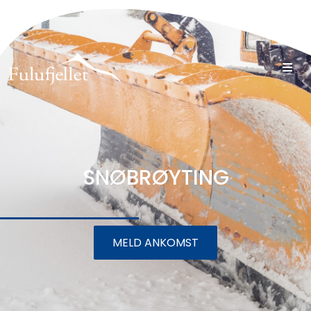
SNØBRØYTING
MELD ANKOMST