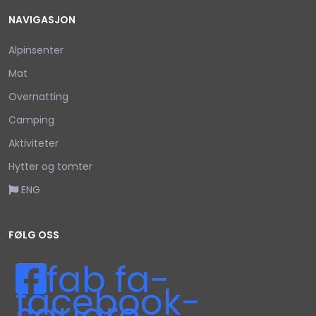
NAVIGASJON
Alpinsenter
Mat
Overnatting
Camping
Aktiviteter
Hytter og tomter
ENG
FØLG OSS
fab fa-
facebook-
square