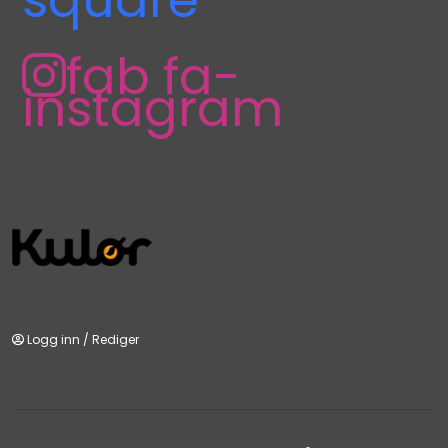
fab fa-
instagram
Logg inn
/
Rediger