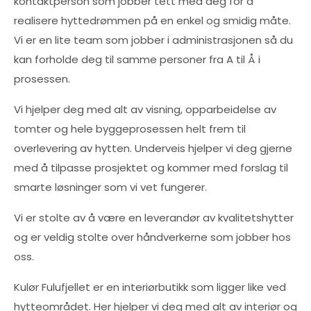
kontaktperson som jobber tett med deg for å
realisere hyttedrømmen på en enkel og smidig måte.
Vi er en lite team som jobber i administrasjonen så du
kan forholde deg til samme personer fra A til Å i
prosessen.
Vi hjelper deg med alt av visning, opparbeidelse av
tomter og hele byggeprosessen helt frem til
overlevering av hytten. Underveis hjelper vi deg gjerne
med å tilpasse prosjektet og kommer med forslag til
smarte løsninger som vi vet fungerer.
Vi er stolte av å være en leverandør av kvalitetshytter
og er veldig stolte over håndverkerne som jobber hos
oss.
Kulør Fulufjellet er en interiørbutikk som ligger like ved
hytteområdet. Her hjelper vi deg med alt av interiør og